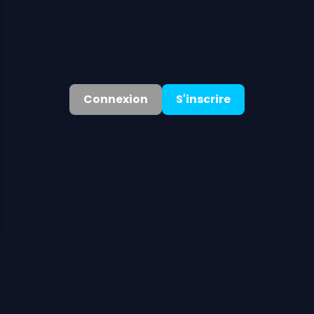
Politique relative aux cookies
Politique AML/KYC
Connexion
S'inscrire
©
2026
. Tous droits réservés
Bonus de bienvenue :
125 % jusqu'à 1 400 € + 100 tours gratuits
Obtenir le bonus