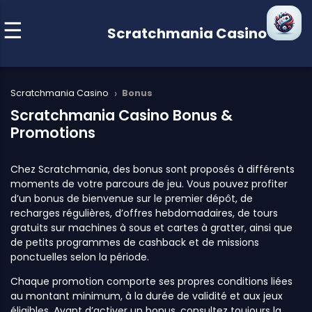
Scratchmania Casino
›
Scratchmania Casino
Bonus
Scratchmania Casino Bonus &
Promotions
Chez Scratchmania, des bonus sont proposés à différents
moments de votre parcours de jeu. Vous pouvez profiter
d’un bonus de bienvenue sur le premier dépôt, de
recharges régulières, d’offres hebdomadaires, de tours
gratuits sur machines à sous et cartes à gratter, ainsi que
de petits programmes de cashback et de missions
ponctuelles selon la période.
Chaque promotion comporte ses propres conditions liées
au montant minimum, à la durée de validité et aux jeux
éligibles. Avant d’activer un bonus, consultez toujours la