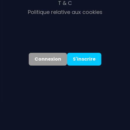
T & C
Politique relative aux cookies
Politique AML/KYC
Connexion
S'inscrire
©
2026
. Tous droits réservés
Bonus de bienvenue :
125 % jusqu'à 1 400 € + 100 tours gratuits
Obtenir le bonus