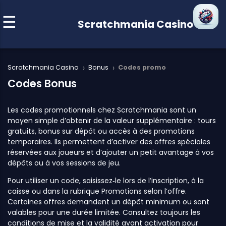
Scratchmania Casino
›
›
Scratchmania Casino
Bonus
Codes promo
Codes Bonus
Les codes promotionnels chez Scratchmania sont un
moyen simple d’obtenir de la valeur supplémentaire : tours
gratuits, bonus sur dépôt ou accès à des promotions
temporaires. Ils permettent d’activer des offres spéciales
réservées aux joueurs et d’ajouter un petit avantage à vos
dépôts ou à vos sessions de jeu.
Pour utiliser un code, saisissez‑le lors de l’inscription, à la
caisse ou dans la rubrique Promotions selon l’offre.
Certaines offres demandent un dépôt minimum ou sont
valables pour une durée limitée. Consultez toujours les
conditions de mise et la validité avant activation pour