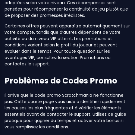
adaptées selon votre niveau. Ces récompenses sont
pensées pour récompenser la continuité de jeu plutôt que
de proposer des promesses irréalistes.
Certaines offres peuvent apparaître automatiquement sur
votre compte, tandis que d’autres dépendent de votre
activité ou du niveau VIP atteint. Les promotions et
conditions varient selon le profil du joueur et peuvent
évoluer dans le temps. Pour toute question sur les
avantages VIP, consultez la section Promotions ou
contactez le support.
Problèmes de Codes Promo
Il arrive que le code promo Scratchmania ne fonctionne
pas. Cette courte page vous aide à identifier rapidement
les causes les plus fréquentes et à vérifier les éléments
essentiels avant de contacter le support. Utilisez ce guide
pratique pour gagner du temps et activer votre bonus si
vous remplissez les conditions.