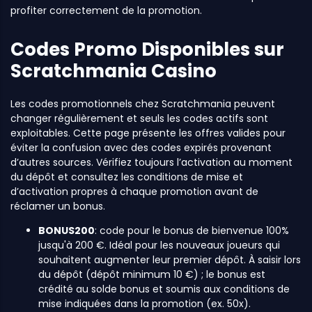
profiter correctement de la promotion.
Codes Promo Disponibles sur
Scratchmania Casino
Les codes promotionnels chez Scratchmania peuvent
changer régulièrement et seuls les codes actifs sont
exploitables. Cette page présente les offres valides pour
éviter la confusion avec des codes expirés provenant
d’autres sources. Vérifiez toujours l’activation au moment
du dépôt et consultez les conditions de mise et
d’activation propres à chaque promotion avant de
réclamer un bonus.
BONUS200
: code pour le bonus de bienvenue 100%
jusqu'à 200 €. Idéal pour les nouveaux joueurs qui
souhaitent augmenter leur premier dépôt. À saisir lors
du dépôt (dépôt minimum 10 €) ; le bonus est
crédité au solde bonus et soumis aux conditions de
mise indiquées dans la promotion (ex. 50x).