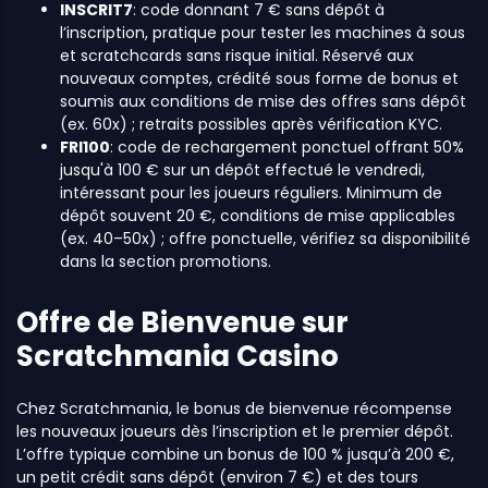
INSCRIT7
: code donnant 7 € sans dépôt à
l’inscription, pratique pour tester les machines à sous
et scratchcards sans risque initial. Réservé aux
nouveaux comptes, crédité sous forme de bonus et
soumis aux conditions de mise des offres sans dépôt
(ex. 60x) ; retraits possibles après vérification KYC.
FRI100
: code de rechargement ponctuel offrant 50%
jusqu'à 100 € sur un dépôt effectué le vendredi,
intéressant pour les joueurs réguliers. Minimum de
dépôt souvent 20 €, conditions de mise applicables
(ex. 40–50x) ; offre ponctuelle, vérifiez sa disponibilité
dans la section promotions.
Offre de Bienvenue sur
Scratchmania Casino
Chez Scratchmania, le bonus de bienvenue récompense
les nouveaux joueurs dès l’inscription et le premier dépôt.
L’offre typique combine un bonus de 100 % jusqu’à 200 €,
un petit crédit sans dépôt (environ 7 €) et des tours