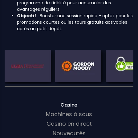
programme de fidélité pour accumuler des
avantages réguliers.
Objectif :
Booster une session rapide - optez pour les
promotions courtes ou les tours gratuits activables
après un petit dépôt.
Casino
Machines à sous
Casino en direct
Nouveautés