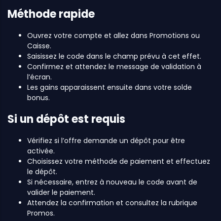
Méthode rapide
Ouvrez votre compte et allez dans Promotions ou
Caisse.
Saisissez le code dans le champ prévu à cet effet.
Confirmez et attendez le message de validation à
l’écran.
Les gains apparaissent ensuite dans votre solde
bonus.
Si un dépôt est requis
Vérifiez si l’offre demande un dépôt pour être
activée.
Choisissez votre méthode de paiement et effectuez
le dépôt.
Si nécessaire, entrez à nouveau le code avant de
valider le paiement.
Attendez la confirmation et consultez la rubrique
Promos.