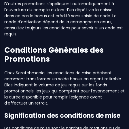
D’autres promotions s’appliquent automatiquement à
l’ouverture du compte ou lors d’un dépôt via la caisse ;
dans ce cas le bonus est crédité sans saisie de code. Le
mode d’activation dépend de la campagne en cours,
consultez toujours les conditions pour savoir si un code est
requis.
Conditions Générales des
Promotions
Chez Scratchmania, les conditions de mise précisent
comment transformer un solde bonus en argent retirable.
Elles indiquent le volume de jeu requis sur les fonds
promotionnels, les jeux qui comptent pour l’avancement et
la durée disponible pour remplir l’exigence avant
d’effectuer un retrait.
Signification des conditions de mise
Les conditions de mise sont le nombre de rotations ou de