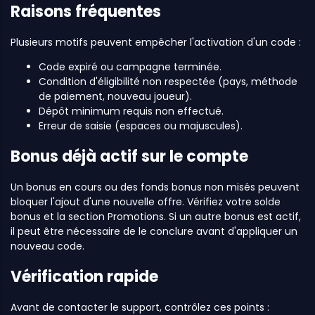
Raisons fréquentes
Plusieurs motifs peuvent empêcher l'activation d'un code :
Code expiré ou campagne terminée.
Condition d'éligibilité non respectée (pays, méthode
de paiement, nouveau joueur).
Dépôt minimum requis non effectué.
Erreur de saisie (espaces ou majuscules).
Bonus déjà actif sur le compte
Un bonus en cours ou des fonds bonus non misés peuvent
bloquer l'ajout d'une nouvelle offre. Vérifiez votre solde
bonus et la section Promotions. Si un autre bonus est actif,
il peut être nécessaire de le conclure avant d'appliquer un
nouveau code.
Vérification rapide
Avant de contacter le support, contrôlez ces points :