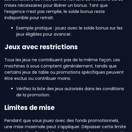
mises nécessaires pour libérer un bonus. Tant que
l’exigence n’est pas remplie, le solde bonus reste
indisponible pour retrait.
Exemple pratique : jouez avec le solde bonus sur les
jeux éligibles pour avancer.
Jeux avec restrictions
Tous les jeux ne contribuent pas de la même façon. Les
machines à sous comptent généralement, tandis que
certains jeux de table ou promotions spécifiques peuvent
être exclus ou contribuer moins.
Vérifiez la liste des jeux autorisés dans les conditions
de la promotion.
Limites de mise
Pendant que vous jouez avec des fonds promotionnels,
une mise maximale peut s’appliquer. Dépasser cette limite