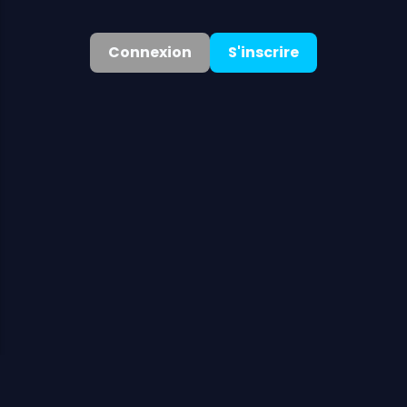
Politique de confidentialité
T & C
Connexion
S'inscrire
Politique relative aux cookies
Politique AML/KYC
©
2026
. Tous droits réservés
Bonus de bienvenue :
125 % jusqu'à 1 400 € + 100 tours gratuits
Obtenir le bonus