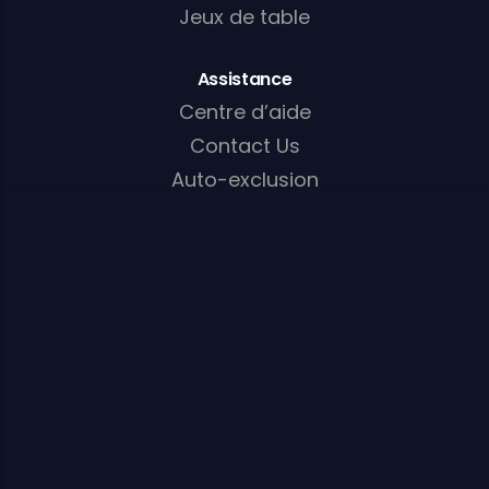
Jeux de table
Assistance
Centre d’aide
Contact Us
Auto-exclusion
Inscription
A propos de nous
Club VIP
Affiliations
Promotions
A propos de nous
Politiques