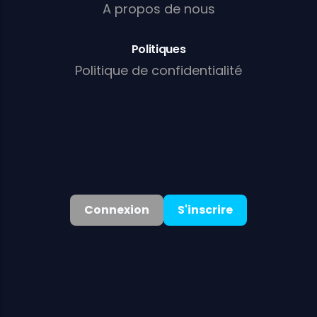
A propos de nous
Politiques
Politique de confidentialité
T & C
Politique relative aux cookies
Politique AML/KYC
Connexion
S'inscrire
©
2026
. Tous droits réservés
Bonus de bienvenue :
125 % jusqu'à 1 400 € + 100 tours gratuits
Obtenir le bonus