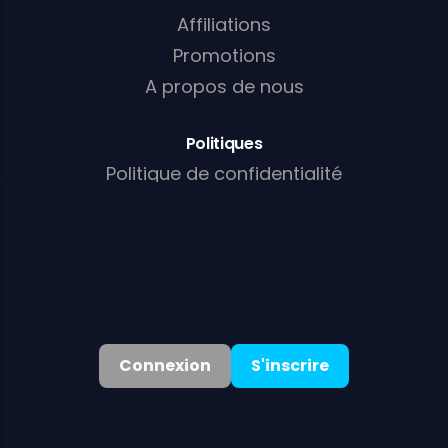
Affiliations
Promotions
A propos de nous
Politiques
Politique de confidentialité
T & C
Politique relative aux cookies
Politique AML/KYC
Connexion
S'inscrire
©
2026
. Tous droits réservés
Bonus de bienvenue :